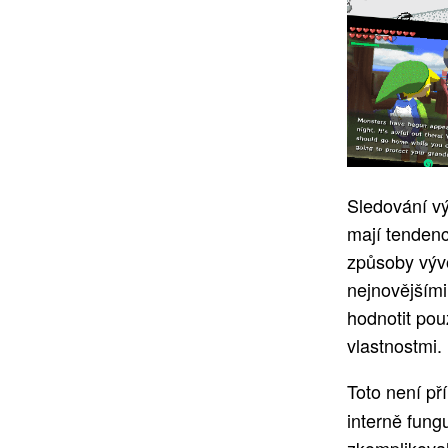
Sledování vý
mají tendenc
způsoby vývo
nejnovějšími
hodnotit pou
vlastnostmi.
Toto není př
interně fung