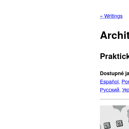
« Writings
Archi
Praktic
Dostupné j
Español,
Por
Русский,
Ук