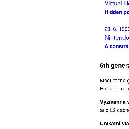
Virtual B
Hidden po
23. 6. 199
Nintendo
A constra
6th gener
Most of the 
Portable con
Významná v
and L2 cach
Unikátní vl