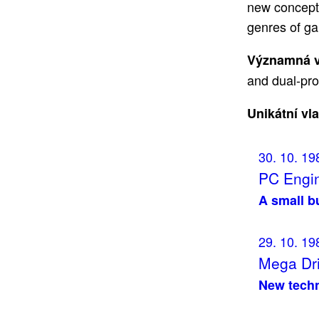
new concepts
genres of g
Významná v
and dual-pro
Unikátní vl
30. 10. 19
PC Engin
A small b
29. 10. 19
Mega Dri
New techn