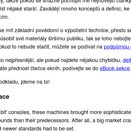
y, takže pokud se snažíte pochopit mé nejnovější články,
íst nějaké starší. Zavádějí mnoho konceptů a definic, ke
cím.
e mít základní povědomí o výpočetní technice, přesto 
ůsobit své materiály širšímu publiku, tak se toho nebojte
pokud to nebude stačit, můžete se podívat na
podpůrnou 
o nejpřesnější, ale pokud najdete nějakou chybičku,
dej
te přednost čtečce eknih, podívejte se do
eBook sekce
odkladu, jdeme na to!
ace
bit' consoles, these machines brought more sophisticat
unds than their predecessors. After all, a big market cra
 newer standards had to be set.