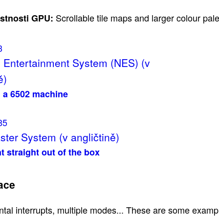
Scrollable tile maps and larger colour pale
astnosti GPU:
3
 Entertainment System (NES) (v
ě)
 a 6502 machine
85
ter System (v angličtině)
 straight out of the box
ace
tal interrupts, multiple modes... These are some exampl