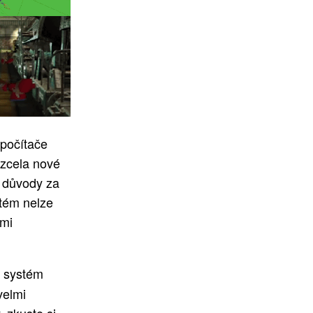
 počítače
 zcela nové
ý důvody za
stém nelze
ými
ý systém
velmi