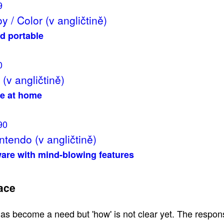
9
 / Color (v angličtině)
d portable
0
(v angličtině)
e at home
90
ntendo (v angličtině)
are with mind-blowing features
ace
s become a need but 'how' is not clear yet. The respo