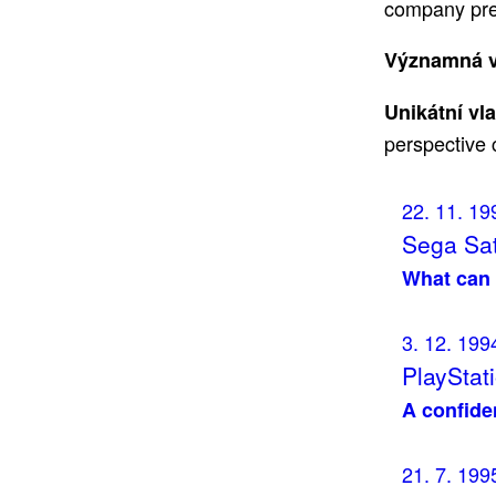
company pres
Významná v
Unikátní vl
perspective 
22. 11. 19
Sega Sat
What can 
3. 12. 199
PlayStati
A confid
21. 7. 199