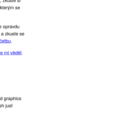
 zkuste si
 kterým se
se opravdu
 a zkuste se
četbu
.
te mi vědět
.
.
ed graphics
sh just