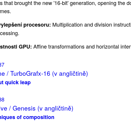
 that brought the new '16-bit' generation, opening the d
ames.
Multiplication and division instru
ylepšení procesoru:
cessing.
Affine transformations and horizontal inter
astnosti GPU:
87
e / TurboGrafx-16 (v angličtině)
ut quick leap
88
ve / Genesis (v angličtině)
iques of composition