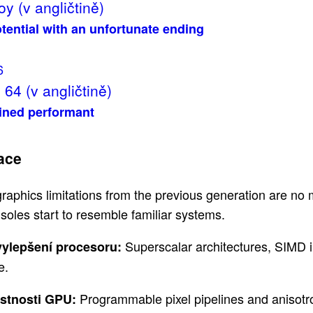
oy (v angličtině)
tential with an unfortunate ending
6
 64 (v angličtině)
ined performant
ace
graphics limitations from the previous generation are no 
soles start to resemble familiar systems.
Superscalar architectures, SIMD i
ylepšení procesoru:
e.
Programmable pixel pipelines and anisotrop
astnosti GPU: