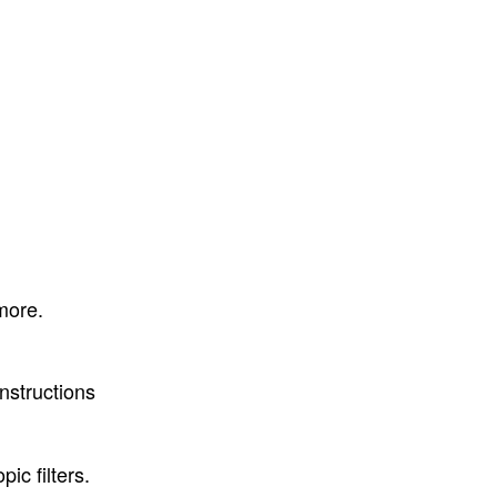
more.
nstructions
ic filters.