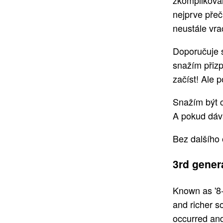
zkomplikoval
nejprve přeč
neustále vra
Doporučuje s
snažím přizp
začíst! Ale 
Snažím být c
A pokud dává
Bez dalšího 
3rd gener
Known as '8-
and richer so
occurred and