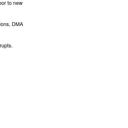
oor to new
ctions, DMA
rupts.