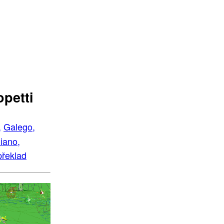
petti
,
Galego,
liano,
překlad