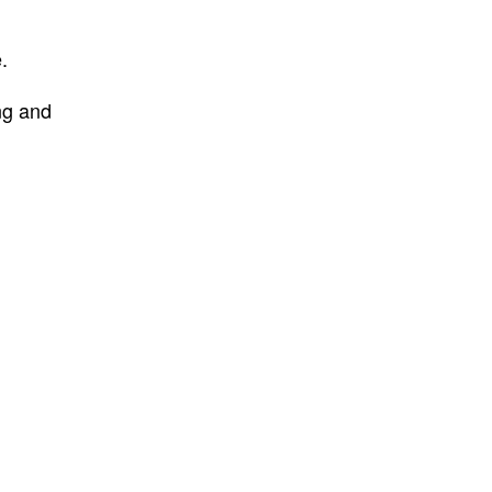
.
ng and