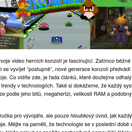
voje video herních konzolí je fascinující. Zatímco běžné
i se vyvíjet “postupně”, nové generace konzolí předvádí
je. Co vidíte zde, je řada článků, které doufejme odhal
 trendy v technologiích. Také si dokážeme, že každý sy
ze podle jeho bitů, megahertzi, velikosti RAM a podobn
íručka pro vývojáře, ale pouze
úvod, jak každ
hloubkový
uje. Mějte na paměti, že technologie se v poslední době 