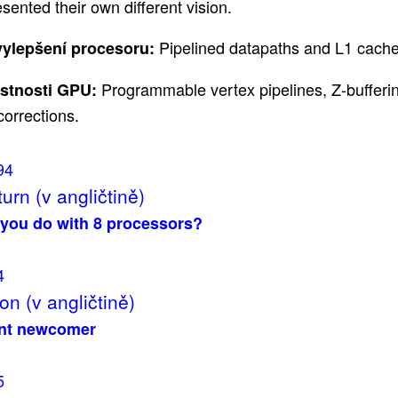
ented their own different vision.
Pipelined datapaths and L1 cache
ylepšení procesoru:
Programmable vertex pipelines, Z-bufferi
astnosti GPU:
corrections.
94
urn (v angličtině)
you do with 8 processors?
4
on (v angličtině)
ent newcomer
5