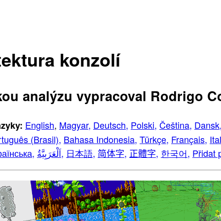
tektura konzolí
kou analýzu vypracoval Rodrigo Co
English
,
Magyar,
Deutsch,
Polski,
Čeština,
Dansk
azyky:
tuguês (Brasil),
Bahasa Indonesia,
Türkçe,
Français,
Ita
раїнська,
اَلْعَرَبِيَّةُ,
日本語,
简体字,
正體字,
한국어,
Přidat 