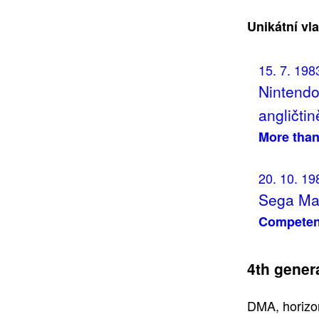
Unikátní vl
15. 7. 198
Nintendo
angličtin
More than
20. 10. 19
Sega Mas
Competent
4th gener
DMA, horizon