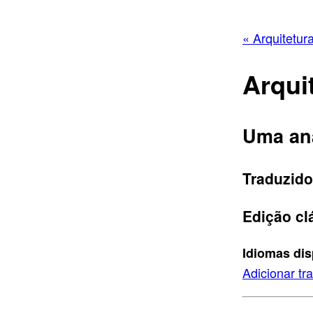
« Arquitetur
Arqui
Uma aná
Traduzido
Edição clá
Idiomas dis
Adicionar tr