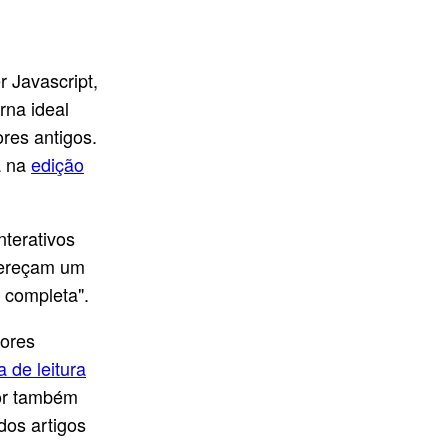
r Javascript,
rna ideal
ores antigos.
a na
edição
nterativos
fereçam um
o completa".
tores
ta de leitura
tor também
dos artigos