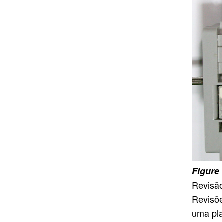
Revisã
Revisõ
uma pla