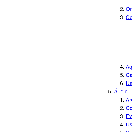
Or
Co
Aq
Ca
Um
Áudio
Ar
Co
Ev
Us