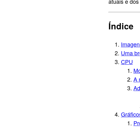
atuais e dos
Índice
Imagen
Uma br
CPU
Mo
A 
Ad
Gráfico
Pr