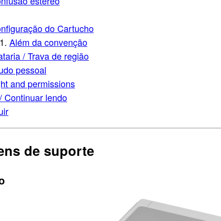
nfusão estéreo
nfiguração do Cartucho
Além da convenção
ataria / Trava de região
tudo pessoal
ht and permissions
/ Continuar lendo
uir
ens de suporte
o