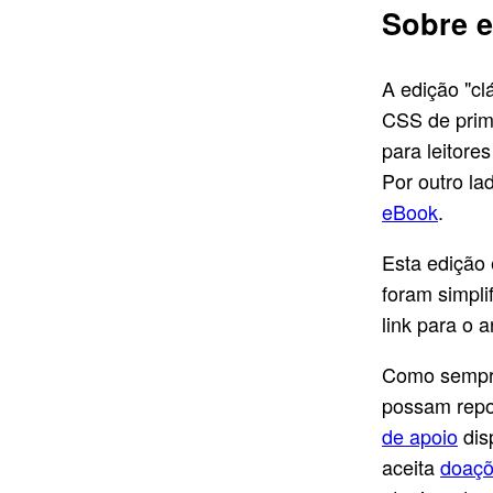
Sobre e
A edição "cl
CSS de prime
para leitore
Por outro la
eBook
.
Esta edição 
foram simpl
link para o a
Como sempre
possam repo
de apoio
dis
aceita
doaç