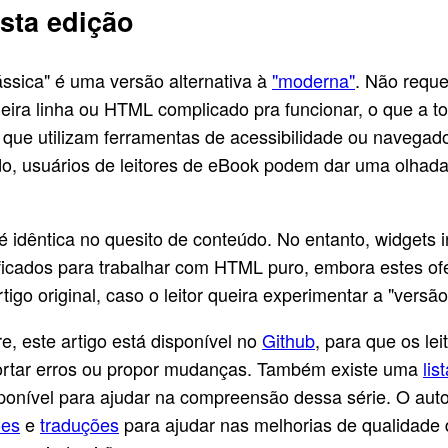
sta edição
ássica" é uma versão alternativa à
"moderna"
. Não reque
ira linha ou HTML complicado pra funcionar, o que a to
s que utilizam ferramentas de acessibilidade ou navegad
do, usuários de leitores de eBook podem dar uma olhad
é idêntica no quesito de conteúdo. No entanto, widgets i
ificados para trabalhar com HTML puro, embora estes o
rtigo original, caso o leitor queira experimentar a "versã
, este artigo está disponível no
Github
, para que os lei
rtar erros ou propor mudanças. Também existe uma
lis
ponível para ajudar na compreensão dessa série. O au
ões
e
traduções
para ajudar nas melhorias de qualidade 