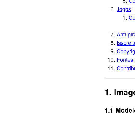
Co
Jogos
Co
Anti-pir
Isso é 
Copyrig
Fontes 
Contrib
Imag
Model