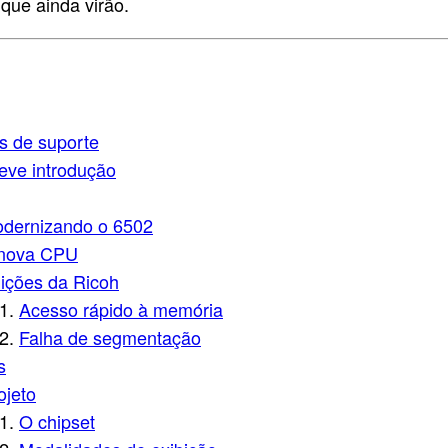
 que ainda virão.
s de suporte
eve introdução
dernizando o 6502
nova CPU
ições da Ricoh
Acesso rápido à memória
Falha de segmentação
s
ojeto
O chipset