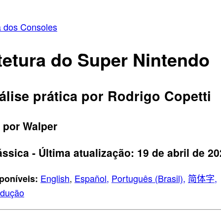
a dos Consoles
tetura do Super Nintendo
lise prática por Rodrigo Copetti
 por Walper
ssica - Última atualização: 19 de abril de 2
English
,
Español,
Português (Brasil),
简体字,
poníveis:
adução