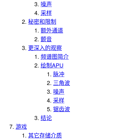
噪声
采样
秘密和限制
额外通道
颤音
更深入的观察
频谱图简介
绘制APU
脉冲
三角波
噪声
采样
锯齿波
结论
游戏
其它存储介质